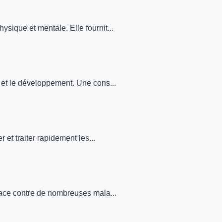
ysique et mentale. Elle fournit...
e et le développement. Une cons...
 et traiter rapidement les...
icace contre de nombreuses mala...