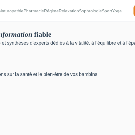
Naturopathie
Pharmacie
Régime
Relaxation
Sophrologie
Sport
Yoga
nformation
fiable
t synthèses d'experts dédiés à la vitalité, à l'équilibre et à l
ons sur la santé et le bien-être de vos bambins